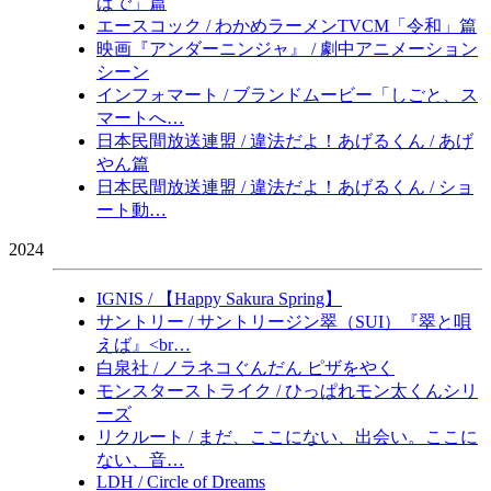
ばで」篇
エースコック / わかめラーメンTVCM「令和」篇
映画『アンダーニンジャ』 / 劇中アニメーション
シーン
インフォマート / ブランドムービー「しごと、ス
マートへ…
日本民間放送連盟 / 違法だよ！あげるくん / あげ
やん篇
日本民間放送連盟 / 違法だよ！あげるくん / ショ
ート動…
2024
IGNIS / 【Happy Sakura Spring】
サントリー / サントリージン翠（SUI）『翠と唄
えば』<br…
白泉社 / ノラネコぐんだん ピザをやく
モンスターストライク / ひっぱれモン太くんシリ
ーズ
リクルート / まだ、ここにない、出会い。ここに
ない、音…
LDH / Circle of Dreams