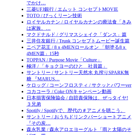
でかけ…
三菱UFJ銀行 / エムット コンセプトMOVIE
TOTO / びっくリーン技術
ロイヤルカナン / ロイヤルカナンの療法食「きみ
は家族。…
マクドナルド / グリマスシェイク「ダンス」篇
三井住友銀行 / Trunk コンセプトムービー誕生篇
ニベア花王 / 8ｘ4MENロールオン 「朝塗る8ｘ
4MEN篇」15秒
TOPPAN / Purpose Movie「Culture」
極洋 / 「キョクヨーのひと 社員篇」
サントリー / サントリー天然水 丸搾りSPARK無
糖 『MARUS…
ケロッグ / コーンフロスティ / サクッとパワーver
コカコーラ / Coke ONキャンペーン動画
日本損害保険協会 / 自賠責保険は、ぜっタイヤ!
３兄弟
Spotify / Spotifyで、歴代の＃アニメを聴こう。
サントリー / おうちドリンクバーショートアニメ
『その炭…
森永乳業 / 森永アロエヨーグルト「雨と太陽のそ