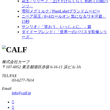
花王 / リリーフ「上げ下げらくらく 初めての紙パ
ンツ」
雪印メグミルク / PlantLabelブランドムービー
ニベア花王 / 8×4ロールオン 気になるワキ汗篇」
15秒
サンリオ / 「笑おう、いっしょに。」篇
ダイドーブレンド / 「世界一のバリスタ監修シリ
ーズ」
株式会社カーフ
〒107-0052
東京都港区赤坂 6-16-11 浜ビル 3A
TEL/FAX
03-6277-7614
Email
info@calf.jp

