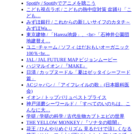
Spotify / Spotifyでアニメを聴こう
こども視点ラボ / こどもの熱中症対策 盆踊り「こ
ども…
みずほ銀行 / これからの新しいサイフのカタチ～
みずほWa…
東京建物 / 「Hareza池袋」、<br>「石神井公園団
地建替え…
ユニ･チャーム / ソフィ はだおもいオーガニック
100％<br…
JAL / JAL FUTURE MAP ビジョンムービー
ハジマルイオン / 『MAKE』
日清 / カップヌードル「夏はゼッタイシーフード
篇」
ACジャパン / 「アイフレイルの歌」(日本眼科医
会)
イオン / トップバリュベストプライス
神戸須磨シーワールド / 「すべてのいのちは、こ
んなに大…
学研 / 学研の科学 / 古代生物カブトエビの世界
THE YELLOW MONKEY / 『ソナタの暗闇』
花王 / ひんやりめぐりズム 見るだけで涼しくなる